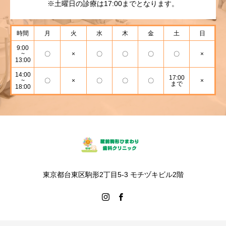
※土曜日の診療は17:00までとなります。
時間
月
火
水
木
金
土
日
9:00
~
〇
×
〇
〇
〇
〇
×
13:00
14:00
17:00
~
〇
×
〇
〇
〇
×
まで
18:00
東京都台東区駒形2丁目5-3 モチヅキビル2階