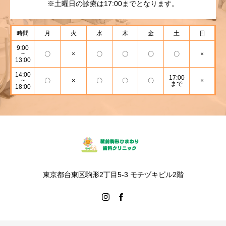
※土曜日の診療は17:00までとなります。
時間
月
火
水
木
金
土
日
9:00
~
〇
×
〇
〇
〇
〇
×
13:00
14:00
17:00
~
〇
×
〇
〇
〇
×
まで
18:00
東京都台東区駒形2丁目5-3 モチヅキビル2階