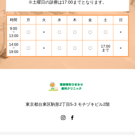
※土曜日の診療は17:00までとなります。
時間
月
火
水
木
金
土
日
9:00
~
〇
×
〇
〇
〇
〇
×
13:00
14:00
17:00
~
〇
×
〇
〇
〇
×
まで
18:00
東京都台東区駒形2丁目5-3 モチヅキビル2階