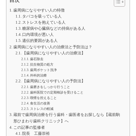
目次
歯周病になりやすい人の特徴
タバコを吸っている人
ストレスを抱えている人
糖尿病や心臓病などの持病がある人
口内環境が悪い人
遺伝的要因がある人
歯周病になりやすい人の治療法と予防法は？
【歯周病になりやすい人の治療法】
歯石除去
抗生物質の処方
歯周ポケット洗浄
外科的治療
【歯周病になりやすい人の予防法】
歯磨きをしっかり行うこと
歯科医院での定期検診を受けること
喫煙を控えること
食生活の改善
ストレスの軽減
蔵前で歯周病治療を行う歯科・歯医者をお探しなら【蔵前駒
形ひまわり歯科クリニック】へ
この記事の監修者
院長 工藤崇裕