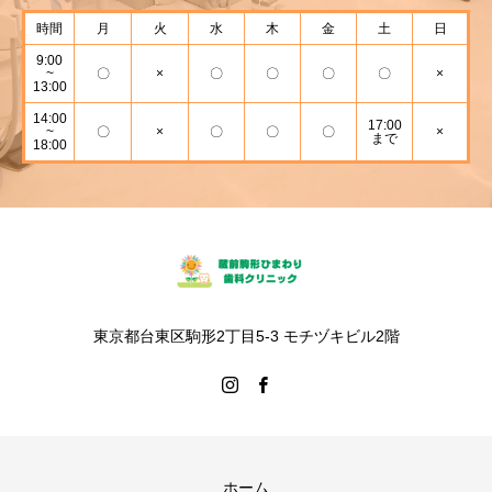
時間
月
火
水
木
金
土
日
9:00
~
〇
×
〇
〇
〇
〇
×
13:00
14:00
17:00
~
〇
×
〇
〇
〇
×
まで
18:00
東京都台東区駒形2丁目5-3 モチヅキビル2階
ホーム