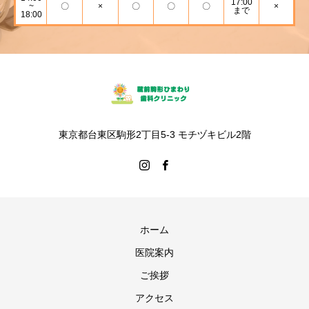
17:00
~
〇
×
〇
〇
〇
×
まで
18:00
東京都台東区駒形2丁目5-3 モチヅキビル2階
ホーム
医院案内
ご挨拶
アクセス