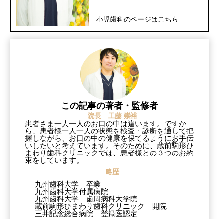
小児歯科のページはこちら
この記事の著者・監修者
院長 工藤 崇裕
患者さま一人一人のお口の中は違います。ですか
ら、患者様一人一人の状態を検査・診断を通して把
握しながら、お口の中の健康を保てるようにお手伝
いしたいと考えています。そのために、蔵前駒形ひ
まわり歯科クリニックでは、患者様との３つのお約
束をしています。
略歴
九州歯科大学 卒業
九州歯科大学付属病院
九州歯科大学 歯周病科大学院
蔵前駒形ひまわり歯科クリニック 開院
三井記念総合病院 登録医認定